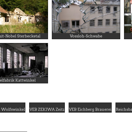
t-Nobel Sterbecketal
Vossloh-Schwabe
elfabrik Kattwinkel
k Wolfswinkel
VEB ZEKIWA Zeitz
VEB Eichberg Brauerei
Reichsba