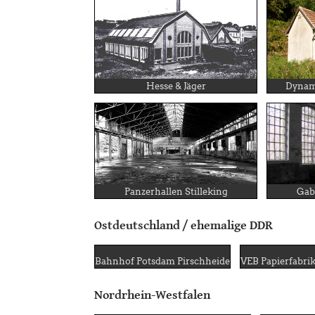
Hesse & Jäger
Dynami
Panzerhallen Stilleking
Gab
Ostdeutschland / ehemalige DDR
Bahnhof Potsdam Pirschheide
VEB Papierfabri
Nordrhein-Westfalen