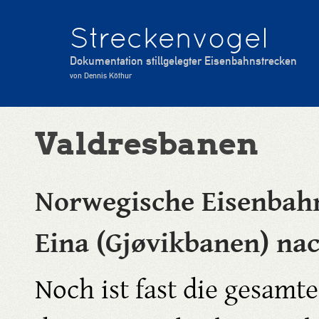
Streckenvogel
Dokumentation stillgelegter Eisenbahnstrecken
von Dennis Köthur
Valdresbanen
Norwegische Eisenbahn
Eina (Gjøvikbanen) na
Noch ist fast die gesamt