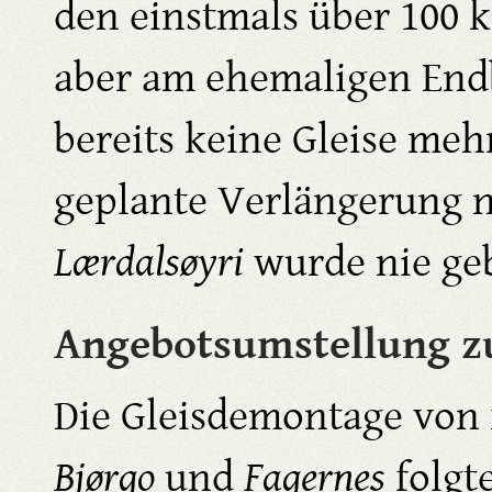
den einstmals über 100 
aber am ehemaligen En
bereits keine Gleise mehr
geplante Verlängerung 
Lærdalsøyri
wurde nie ge
Angebotsumstellung z
Die Gleisdemontage von 
Bjørgo
und
Fagernes
folgt