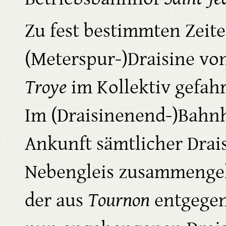
Zu fest bestimmten Zeit
(Meterspur-)Draisine vo
Troye
im Kollektiv gefah
Im (Draisinenend-)Bahn
Ankunft sämtlicher Drai
Nebengleis zusammenge
der aus
Tournon
entgege