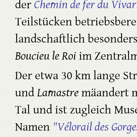
der
Chemin de fer du Vivar
Teilstücken betriebsberei
landschaftlich besonders
Boucieu le Roi
im Zentralm
Der etwa 30 km lange St
und
Lamastre
mäandert m
Tal und ist zugleich Mu
Namen
"Vélorail des Gorg