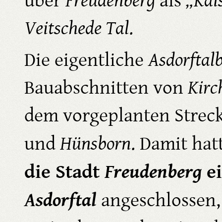
über
Freudenberg
als
„Kai
Veitschede Tal
.
Die eigentliche
Asdorftal
Bauabschnitten von
Kirc
dem vorgeplanten Strec
und
Hünsborn
. Damit ha
die Stadt
Freudenberg
ei
Asdorftal
angeschlossen,