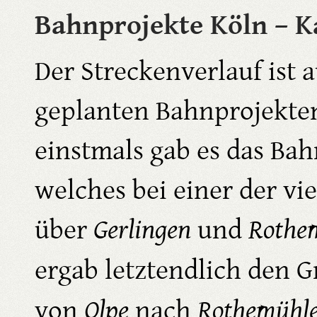
Bahnprojekte Köln – Ka
Der Streckenverlauf ist
geplanten Bahnprojekte
einstmals gab es das Ba
welches bei einer der vi
über
Gerlingen
und
Rothe
ergab letztendlich den 
von
Olpe
nach
Rothemühl